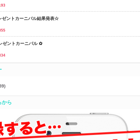
193
レゼントカーニバル結果発表☆
355
レゼントカーニバル ✿
334
ー
89)
らから