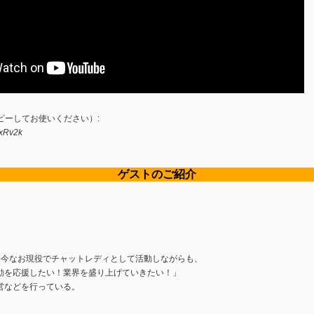
ピーしてお使いください）:
MxRv2k
ゲストのご紹介
、今なお現役でチャットレディとして活動しながらも、
動を応援したい！業界を盛り上げていきたい！」
営などを行っている。