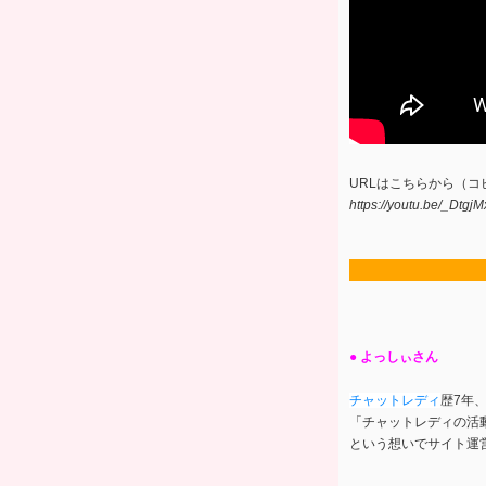
URLはこちらから（コ
https://youtu.be/_Dtgj
● よっしぃさん
チャットレディ
歴7年
「チャットレディの活
という想いでサイト運