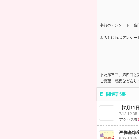
事前のアンケート・当
よろしければアンケー
また第三回、第四回と
ご要望・感想などあり
関連記事
【7月11
7/13 12:35
アクセス数
画像基準
6/23 10:45